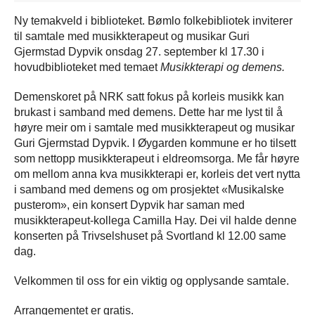
Ny temakveld i biblioteket. Bømlo folkebibliotek inviterer
til samtale med musikkterapeut og musikar Guri
Gjermstad Dypvik onsdag 27. september kl 17.30 i
hovudbiblioteket med temaet
Musikkterapi og demens.
Demenskoret på NRK satt fokus på korleis musikk kan
brukast i samband med demens. Dette har me lyst til å
høyre meir om i samtale med musikkterapeut og musikar
Guri Gjermstad Dypvik. I Øygarden kommune er ho tilsett
som nettopp musikkterapeut i eldreomsorga. Me får høyre
om mellom anna kva musikkterapi er, korleis det vert nytta
i samband med demens og om prosjektet «Musikalske
pusterom», ein konsert Dypvik har saman med
musikkterapeut-kollega Camilla Hay. Dei vil halde denne
konserten på Trivselshuset på Svortland kl 12.00 same
dag.
Velkommen til oss for ein viktig og opplysande samtale.
Arrangementet er gratis.