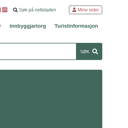
Søk
Mine sider
etter
r
Innbyggjartorg
Turistinformasjon