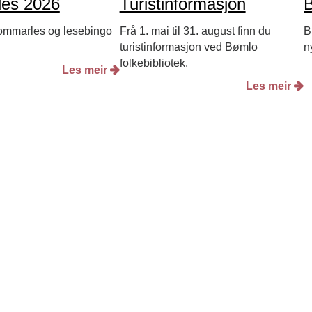
es 2026
Turistinformasjon
B
ommarles og lesebingo
Frå 1. mai til 31. august finn du
B
turistinformasjon ved Bømlo
n
folkebibliotek.
Les meir
Les meir