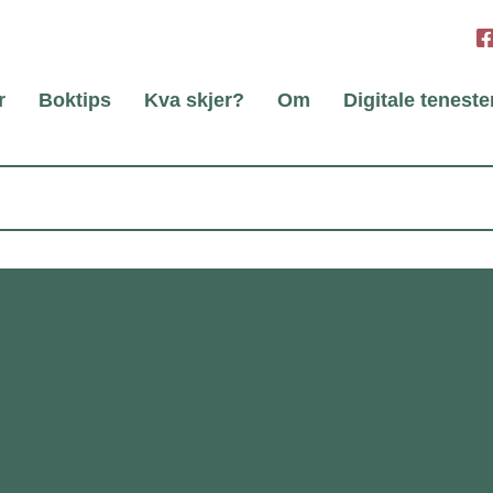
r
Boktips
Kva skjer?
Om
Digitale teneste