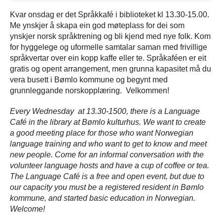
Kvar onsdag er det Språkkafé i biblioteket kl 13.30-15.00.
Me ynskjer å skapa ein god møteplass for dei som
ynskjer norsk språktrening og bli kjend med nye folk. Kom
for hyggelege og uformelle samtalar saman med frivillige
språkvertar over ein kopp kaffe eller te. Språkaféen er eit
gratis og opent arrangement, men grunna kapasitet må du
vera busett i Bømlo kommune og begynt med
grunnleggande norskopplæring. Velkommen!
Every Wednesday at 13.30-1500, there is a Language
Café in the library at Bømlo kulturhus. We want to create
a good meeting place for those who want Norwegian
language training and who want to get to know and meet
new people. Come for an informal conversation with the
volunteer language hosts and have a cup of coffee or tea.
The Language Café is a free and open event, but due to
our capacity you must be a registered resident in Bømlo
kommune, and started basic education in Norwegian.
Welcome!