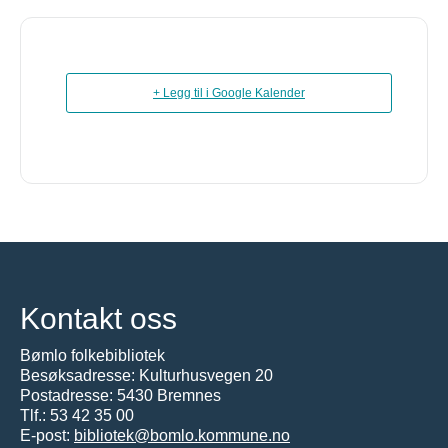
+ Legg til i Google Kalender
Kontakt oss
Bømlo folkebibliotek
Besøksadresse: Kulturhusvegen 20
Postadresse: 5430 Bremnes
Tlf.:
53 42 35 00
E-post:
bibliotek@bomlo.kommune.no