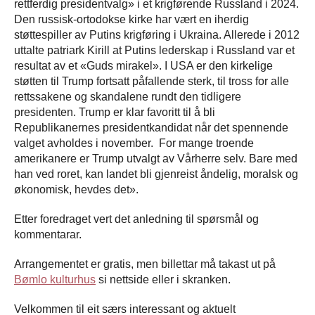
rettferdig presidentvalg» i et krigførende Russland i 2024.
Den russisk-ortodokse kirke har vært en iherdig
støttespiller av Putins krigføring i Ukraina. Allerede i 2012
uttalte patriark Kirill at Putins lederskap i Russland var et
resultat av et «Guds mirakel». I USA er den kirkelige
støtten til Trump fortsatt påfallende sterk, til tross for alle
rettssakene og skandalene rundt den tidligere
presidenten. Trump er klar favoritt til å bli
Republikanernes presidentkandidat når det spennende
valget avholdes i november. For mange troende
amerikanere er Trump utvalgt av Vårherre selv. Bare med
han ved roret, kan landet bli gjenreist åndelig, moralsk og
økonomisk, hevdes det».
Etter foredraget vert det anledning til spørsmål og
kommentarar.
Arrangementet er gratis, men billettar må takast ut på
Bømlo kulturhus
si nettside eller i skranken.
Velkommen til eit særs interessant og aktuelt