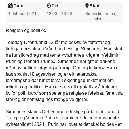
Dato
Tid
Stad
1. februar 2024
12:00 – 13:00
Bømlo kulturhus,
Litlesalen
Religion og politikk.
Torsdag 1. februar kl 12 får me besøk av forfattar og
tidlegare redaktør i Vårt Land, Helge Simonnes. Han skal
ha lunsjforedrag med tema «Vårherres krigere. Valdimir
Putin og Donald Trump». Simonnes har gitt ut bøkene
«Putins hellige krig» og «Trump, Gud og kirken». Han er
fast spaltist i Dagsavisen og er ein ettertrakta
foredragshaldar rundt tema i skjeringspunktet mellom
religion og politikk. Han er særskilt opptatt av å forklare
kvifor politikarar som spelar på religiøse følelsar, får eit så
sterkt gjennomslag hos mange velgjerar.
Simonnes skriv: «Det er ingen dristig spådom at Donald
Trump og Vladimir Putin vil dominere det internasjonale
nyhetsbildet i 2024. Putin har lovet at det skal holdes «et