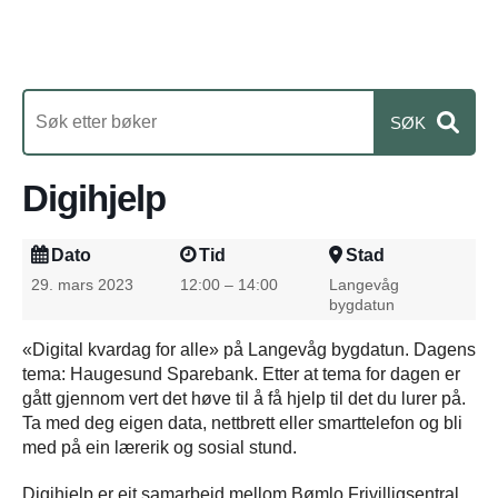
Digihjelp
Dato
Tid
Stad
29. mars 2023
12:00 – 14:00
Langevåg
bygdatun
«Digital kvardag for alle» på Langevåg bygdatun. Dagens
tema: Haugesund Sparebank. Etter at tema for dagen er
gått gjennom vert det høve til å få hjelp til det du lurer på.
Ta med deg eigen data, nettbrett eller smarttelefon og bli
med på ein lærerik og sosial stund.
Digihjelp er eit samarbeid mellom Bømlo Frivilligsentral