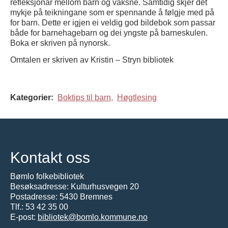
refleksjonar mellom barn og vaksne. Samtidig skjer det
mykje på teikningane som er spennande å følgje med på
for barn. Dette er igjen ei veldig god bildebok som passar
både for barnehagebarn og dei yngste på barneskulen.
Boka er skriven på nynorsk.
Omtalen er skriven av Kristin – Stryn bibliotek
Kategorier:
Boktips til barn,
Høgtlesing
Kontakt oss
Bømlo folkebibliotek
Besøksadresse: Kulturhusvegen 20
Postadresse: 5430 Bremnes
Tlf.:
53 42 35 00
E-post:
bibliotek@bomlo.kommune.no