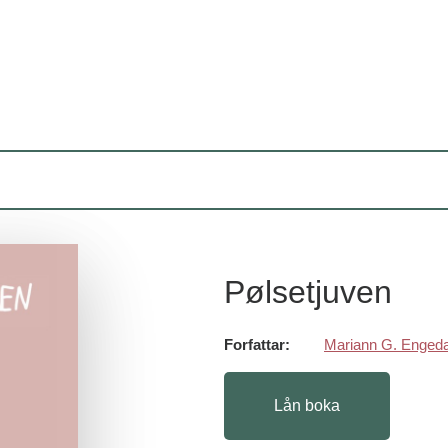
Pølsetjuven
Forfattar:
Mariann G. Engeda
Lån boka