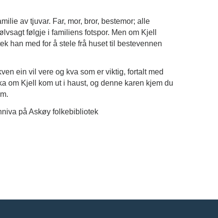
amilie av tjuvar. Far, mor, bror, bestemor; alle
ølvsagt følgje i familiens fotspor. Men om Kjell
 tek han med for å stele frå huset til bestevennen
ven ein vil vere og kva som er viktig, fortalt med
 om Kjell kom ut i haust, og denne karen kjem du
om.
niva på Askøy folkebibliotek