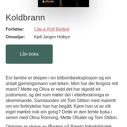
Koldbrann
Forfattar:
Cilla & Rolf Börjlind
Omsetjar:
Kjell Jørgen Holbye
Lån boka
Ein familie er drepen i en bilbombeeksplosjon og ein
antatt gjerningsmann vart teken. Men har dei fengsla rett
mann? Mette og Oliva er redd det har skjedd eit
justismord, og det som møter dei i etterforskninga er
skremmande. Samstundes slit Tom Stilton med mareritt
om ein forbrytelse han har begått. Kjem han ut av sitt
eiget mørkre nok ein gong? Dette er den femte boka i
serien med Oliva Rönning, Mette Olsäter og Tom Stilton.
Omtalen er skrive av Øystein på Bømlo folkebibliotek.