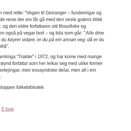
n med rette: “Vegen til Geiranger – funderingar og
de reise der ein får gå med den vesle gutens blikk
og den eldre forfattaren sitt filosofiske og
en også på vegar bort – og tida som går:
” Alle dine
 du køyrer vidare, er du på ein annan veg; då er du
frå”
.
samlinga “Trakter” i 1972, og har kome med mange
 røynd forfattar som her leikar seg med ulike former
ortejingar, meir essayistiske delar, men alt i ein
.
 Gloppen folkebibliotek
E-bok