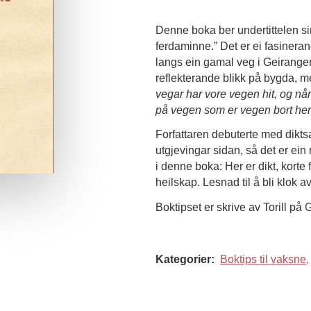
Denne boka ber undertittelen si
ferdaminne.” Det er ei fasineran
langs ein gamal veg i Geiranger, 
reflekterande blikk på bygda, m
vegar har vore vegen hit, og når
på vegen som er vegen bort heri
Forfattaren debuterte med dikt
utgjevingar sidan, så det er ein
i denne boka: Her er dikt, korte f
heilskap. Lesnad til å bli klok av
Boktipset er skrive av Torill på
Kategorier:
Boktips til vaksne,