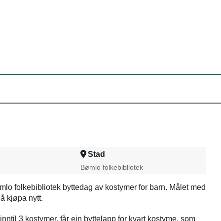
Stad
Bømlo folkebibliotek
mlo folkebibliotek byttedag av kostymer for barn. Målet med
 å kjøpa nytt.
nntil 3 kostymer, får ein byttelapp for kvart kostyme, som