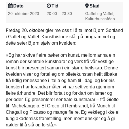
Dato
Tid
Stad
20. oktober 2023
20:00 – 23:30
Gaffel og Vaffel,
Kulturhuscaféen
Fredag 20. oktober gler me oss til å ta imot Bjørn Sortland
i Gaffel og Vaffel. Kunsthistorie står på programmet og
dette seier Bjørn sjølv om kvelden:
«Eg har skrive fleire bøker om kunst, mellom anna ein
roman der sentrale kunstnarar og verk frå vår vestlige
kunst blir presentert saman i ein større heilskap. Denne
kvelden viser og fortel eg om biletekunsten heilt tilbake
frå tidlig renessanse i Italia og fram til i dag, og korleis
kunsten har forandra måten vi har sett verda gjennom
fleire århundre. Det blir fortalt og forklart om ismer og
perioder. Eg presenterer sentrale kunstnarar – frå Giotto
til Michelangelo, El Greco til Rembrandt, frå Munch til
Chagall og Picasso og mange fleire. Eg vektlegg ikke ei
tung akademisk framstilling, men mest ønskjer eg å gi
nøkler til å sjå og forstå.»